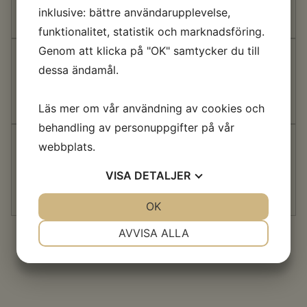
i
med pumpakompott och dillkokta räkor.
inklusive: bättre användarupplevelse,
Pris: 155/147kr
funktionalitet, statistik och marknadsföring.
Genom att klicka på "OK" samtycker du till
BIFF STROGANOFF
dessa ändamål.
Med paprika, champinjon, saltgurka, créme fraiche, ångat
i
ris och persilja.
Pris: 142/150kr
Läs mer om vår användning av cookies och
behandling av personuppgifter på vår
THAI VEGAN CURRY
webbplats.
Vegansk röd curry med grönsaker och kokosmjölk.
VISA
DETALJER
i
Serveras med ris och koriander.
Pris: 130/123kr
JA
NEJ
OK
JA
NEJ
NÖDVÄNDIG
INSTÄLLNINGAR
AVVISA ALLA
JA
NEJ
JA
NEJ
MARKNADSFÖRING
STATISTIK